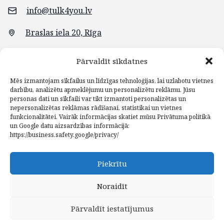
info@tulk4you.lv
Braslas iela 20, Rīga
Pārvaldīt sīkdatnes
Mēs izmantojam sīkfailus un līdzīgas tehnoloģijas, lai uzlabotu vietnes
darbību, analizētu apmeklējumu un personalizētu reklāmu. Jūsu
personas dati un sīkfaili var tikt izmantoti personalizētas un
nepersonalizētas reklāmas rādīšanai, statistikai un vietnes
funkcionalitātei. Vairāk informācijas skatiet mūsu Privātuma politikā
un Google datu aizsardzības informācijā:
https://business.safety.google/privacy/⁠
Piekrītu
Galvena
Blogs
Pakalpojumi
Kontakti
lapa
Noraidīt
Pārvaldīt iestatījumus
© 2022 TULK4YOU.