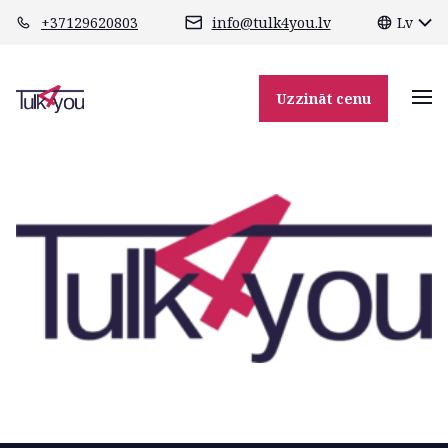
class="header-margin " role="main"
+37129620803
info@tulk4you.lv
Lv
tulk4you
Uzzināt cenu
12.12.2021