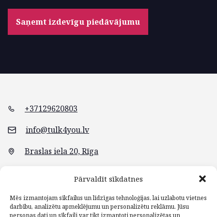
Saņemt izdevīgu piedāvājumu
+37129620803
info@tulk4you.lv
Braslas iela 20, Rīga
Pārvaldīt sīkdatnes
Mēs izmantojam sīkfailus un līdzīgas tehnoloģijas, lai uzlabotu vietnes
darbību, analizētu apmeklējumu un personalizētu reklāmu. Jūsu
personas dati un sīkfaili var tikt izmantoti personalizētas un