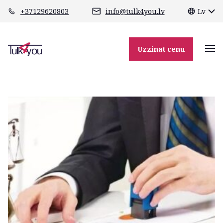
class="header-margin " role="main"
+37129620803
info@tulk4you.lv
Lv
24-04-6081850_1
Uzzināt cenu
05.03.2026