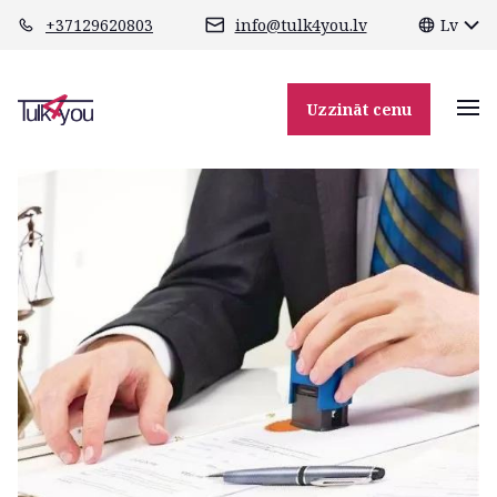
class="header-margin " role="main"
+37129620803
info@tulk4you.lv
Lv
05.03.2026
Uzzināt cenu