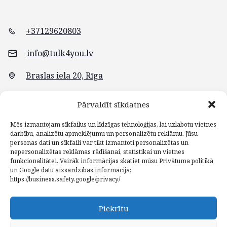
+37129620803
info@tulk4you.lv
Braslas iela 20, Rīga
Pārvaldīt sīkdatnes
Mēs izmantojam sīkfailus un līdzīgas tehnoloģijas, lai uzlabotu vietnes
darbību, analizētu apmeklējumu un personalizētu reklāmu. Jūsu
personas dati un sīkfaili var tikt izmantoti personalizētas un
nepersonalizētas reklāmas rādīšanai, statistikai un vietnes
funkcionalitātei. Vairāk informācijas skatiet mūsu Privātuma politikā
un Google datu aizsardzības informācijā:
https://business.safety.google/privacy/⁠
Piekrītu
Galvena
Blogs
Pakalpojumi
Kontakti
lapa