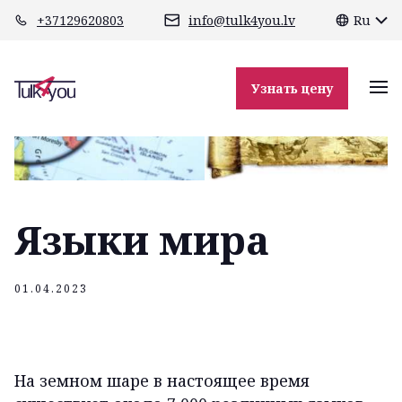
class="header-margin " role="main"
+37129620803
info@tulk4you.lv
Ru
Узнать цену
Языки мира
01.04.2023
На земном шаре в настоящее время