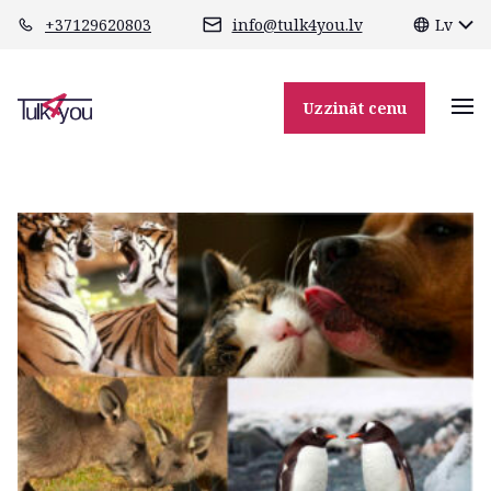
class="header-margin " role="main"
+37129620803
info@tulk4you.lv
Lv
новый коллаж 1
Uzzināt cenu
13.12.2023