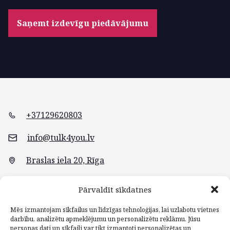
Saņemt izdevīgu piedāvājumu
+37129620803
info@tulk4you.lv
Braslas iela 20, Rīga
Pārvaldīt sīkdatnes
Mēs izmantojam sīkfailus un līdzīgas tehnoloģijas, lai uzlabotu vietnes
darbību, analizētu apmeklējumu un personalizētu reklāmu. Jūsu
personas dati un sīkfaili var tikt izmantoti personalizētas un