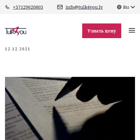
class="header-margin " role="main"
+37129620803
info@tulk4you.lv
Ru
rakstiskie
tulkojumi
Узнать цену
12.12.2021