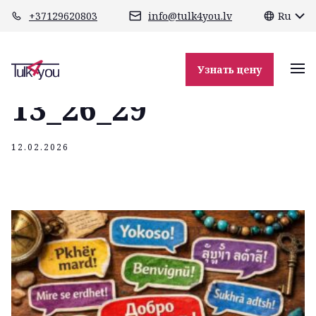
class="header-margin " role="main"
+37129620803
info@tulk4you.lv
Ru
ChatGPT Image 12
февр. 2026 г.,
Узнать цену
13_26_29
12.02.2026